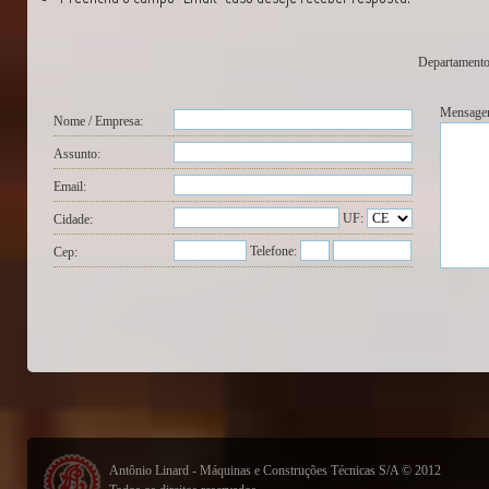
Departament
Mensage
Nome / Empresa:
Assunto:
Email:
UF:
Cidade:
Telefone:
Cep:
Antônio Linard - Máquinas e Construções Técnicas S/A © 2012