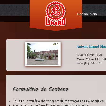
Pagina Inicial
Antonio Linard Máqu
Rua:
Pe Cícero, N-79
Missão Velha - CE
CE
Fone:
(88) 3542-1013
Utilize o formulário abaixo para mais informações ou enviar críticas
Preencha o campo "Email" caso deseje receber resposta.