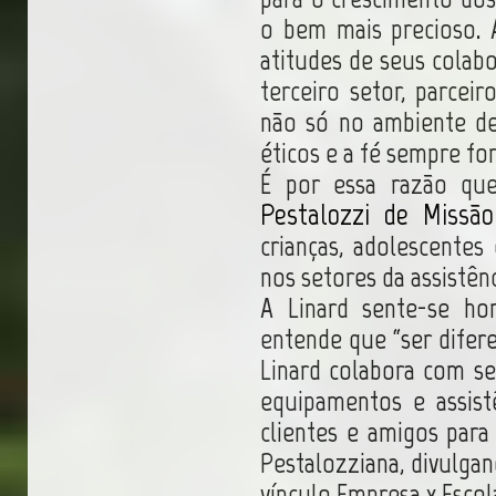
o bem mais precioso. 
atitudes de seus colabo
terceiro setor, parcei
não só no ambiente de
éticos e a fé sempre fo
É por essa razão qu
Pestalozzi de Missã
crianças, adolescentes
nos setores da assistênc
A Linard sente-se ho
entende que “ser difere
Linard colabora com se
equipamentos e assist
clientes e amigos par
Pestalozziana, divulga
vínculo Empresa x Escol