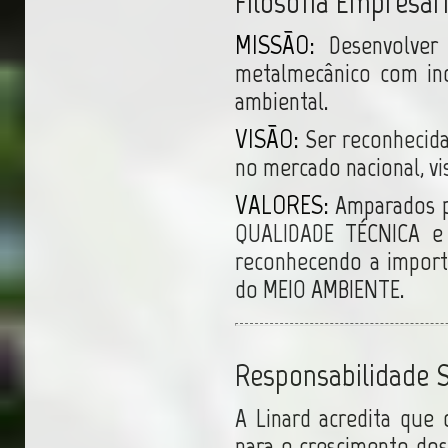
Filosofia Empresari
MISSÃO:
Desenvolver 
metalmecânico com ino
ambiental.
VISÃO:
Ser reconhecid
no mercado nacional, vi
VALORES:
Amparados pe
QUALIDADE TÉCNICA e 
reconhecendo a impor
do MEIO AMBIENTE.
Responsabilidade S
A Linard acredita que
para o crescimento do